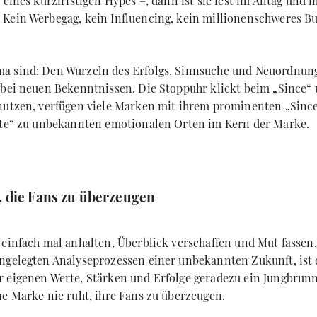
 eines kurzfristigen Hypes –, dann ist sie fest im Alltag und 
Kein Werbegag, kein Influencing, kein millionenschweres B
a sind: Den Wurzeln des Erfolgs. Sinnsuche und Neuordnun
 bei neuen Bekenntnissen. Die Stoppuhr klickt beim „Since“ u
nutzen, verfügen viele Marken mit ihrem prominenten „Since
gate“ zu unbekannten emotionalen Orten im Kern der Marke.
 die Fans zu überzeugen
 einfach mal anhalten, Überblick verschaffen und Mut fassen,
ngelegten Analyseprozessen einer unbekannten Zukunft, ist 
 eigenen Werte, Stärken und Erfolge geradezu ein Jungbrunne
ne Marke nie ruht, ihre Fans zu überzeugen.