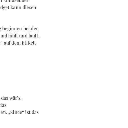
im Mindset der
udget kann diesen
g beginnen bei den
nd läuft und läuft.
“ auf dem Etikett
 das wär’s.
das
n. „Since“ ist das