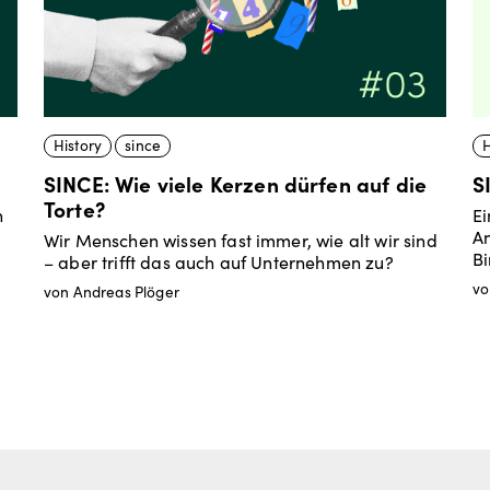
History
since
H
SINCE: Wie viele Kerzen dürfen auf die
S
Torte?
n
Ei
An
Wir Menschen wissen fast immer, wie alt wir sind
Bi
– aber trifft das auch auf Unternehmen zu?
vo
von Andreas Plöger