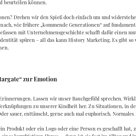
d beurteilen können.
en? Drehen wir den Spieß doch einfach um und widerstehen
r nach, wie frühere „kommende Generationen“ auf fundament
 Befassen mit Unternehmensgeschichte schafft dafür einen 
dentität spüren – all das kann History Marketing. Es gibt so v
nen.
Stargate“ zur Emotion
Erinnerungen. Lassen wir unser Bauchgefühl sprechen. Wirkl
Verknüpfungen zu unserer Kindheit her. Zu Situationen, in de
Oder sauer, enttäuscht, gerne auch mal euphorisch. Normales 
in Produkt oder ein Logo oder eine Person es geschafft hat,