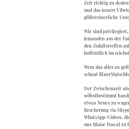
Zeit richtig zu deut
und das innere Vibrie
glühweinerliche Unter
Wir sind privilegiert
jemanden aus der Fami
den Zufallstreffen a
hoffentlich im nächs
Wem das alles zu gefü
schaut IllnerMaischb
Der Zwischenzeit sin
selbstbestimmt hande
etwas Neues zu wagen
Bescherung via Skype
WhatsApp-Videos, die
uns Blaise Pascal zu