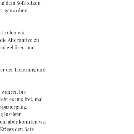
uf dem Sofa sitzen
rt, ganz ohne
ht rufen wir
die Alternative zu
lauf gehören und
auer der Lieferung und
n wahren bis
eht es uns frei, mal
Spaziergang,
g lustigen
lem aber könnten wir
Kriegs den Satz