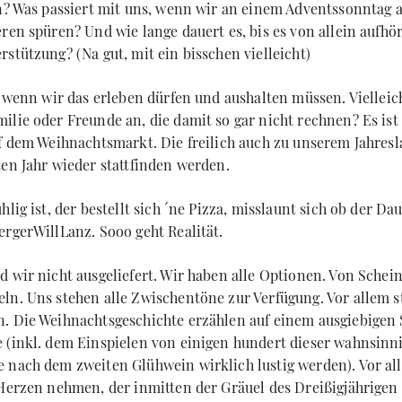
en? Was passiert mit uns, wenn wir an einem Adventssonntag a
ren spüren? Und wie lange dauert es, bis es von allein aufhö
stützung? (Na gut, mit ein bisschen vielleicht)
, wenn wir das erleben dürfen und aushalten müssen. Vielleic
lie oder Freunde an, die damit so gar nicht rechnen? Es ist 
uf dem Weihnachtsmarkt. Die freilich auch zu unserem Jahres
ten Jahr wieder stattfinden werden.
hlig ist, der bestellt sich ´ne Pizza, misslaunt sich ob der D
ergerWillLanz. Sooo geht Realität.
d wir nicht ausgeliefert. Wir haben alle Optionen. Von Schei
ln. Uns stehen alle Zwischentöne zur Verfügung. Vor allem st
. Die Weihnachtsgeschichte erzählen auf einem ausgiebigen 
 (inkl. dem Einspielen von einigen hundert dieser wahnsinni
 nach dem zweiten Glühwein wirklich lustig werden). Vor al
 Herzen nehmen, der inmitten der Gräuel des Dreißigjährigen 