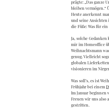
prägte: „Das ganze U
bleiben vermögen.“ Ü
Heute anerkennt man,
und seine Ansichten i
die Füße: Was für ei
Ja, solche Gedanken
mir im Homeoffice üb
Weihnachtsmann wachse
genug. Vielleicht so
globalen Lieferketten
visionieren im Nirg
Was soll’s, es ist We
Frühjahr bei einem
D
Im Januar beginnen w
Freuen wir uns also 
gestritten.