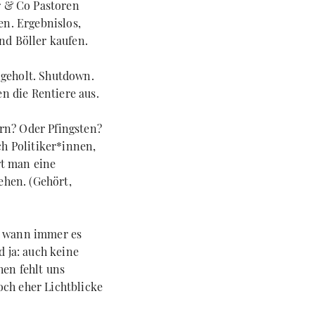
r & Co Pastoren
n. Ergebnislos,
nd Böller kaufen.
ngeholt. Shutdown.
n die Rentiere aus.
ern? Oder Pfingsten?
h Politiker*innen,
rt man eine
ehen. (Gehört,
n, wann immer es
 ja: auch keine
en fehlt uns
och eher Lichtblicke