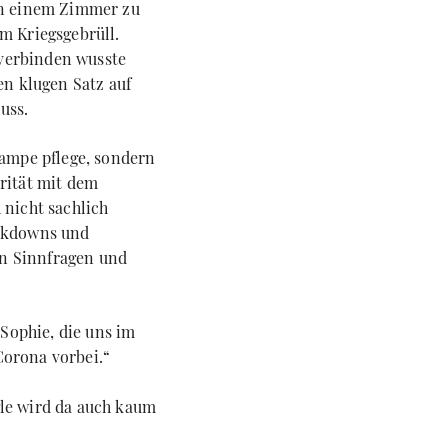
 in einem Zimmer zu
om Kriegsgebrüll.
 verbinden wusste
en klugen Satz auf
uss.
ampe pflege, sondern
arität mit dem
 nicht sachlich
ockdowns und
len Sinnfragen und
 Sophie, die uns im
Corona vorbei.“
gle wird da auch kaum