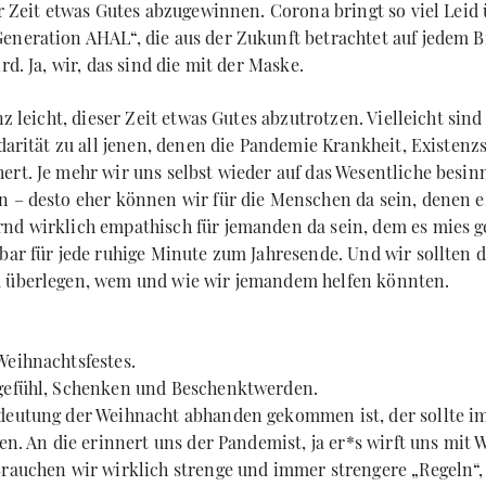
ser Zeit etwas Gutes abzugewinnen. Corona bringt so viel Leid
eneration AHAL“, die aus der Zukunft betrachtet auf jedem Bi
rd. Ja, wir, das sind die mit der Maske.
anz leicht, dieser Zeit etwas Gutes abzutrotzen. Vielleicht sin
idarität zu all jenen, denen die Pandemie Krankheit, Existen
ert. Je mehr wir uns selbst wieder auf das Wesentliche besin
n – desto eher können wir für die Menschen da sein, denen es
nd wirklich empathisch für jemanden da sein, dem es mies ge
kbar für jede ruhige Minute zum Jahresende. Und wir sollten 
u überlegen, wem und wie wir jemandem helfen könnten.
Weihnachtsfestes.
tgefühl, Schenken und Beschenktwerden.
edeutung der Weihnacht abhanden gekommen ist, der sollte 
zen. An die erinnert uns der Pandemist, ja er*s wirft uns mit 
Brauchen wir wirklich strenge und immer strengere „Regeln“,