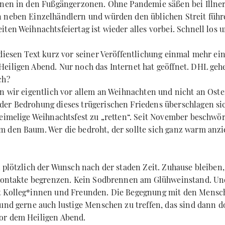
nnen in den Fußgängerzonen. Ohne Pandemie säßen bei Illne
 neben Einzelhändlern und würden den üblichen Streit führe
ten Weihnachtsfeiertag ist wieder alles vorbei. Schnell los u
 diesen Text kurz vor seiner Veröffentlichung einmal mehr ei
eiligen Abend. Nur noch das Internet hat geöffnet. DHL gehe
ch?
en wir eigentlich vor allem an Weihnachten und nicht an Ost
er Bedrohung dieses trügerischen Friedens überschlagen sic
heimelige Weihnachtsfest zu „retten“. Seit November beschwö
 den Baum. Wer die bedroht, der sollte sich ganz warm anzi
h plötzlich der Wunsch nach der staden Zeit. Zuhause bleibe
 Kontakte begrenzen. Kein Sodbrennen am Glühweinstand. Und
t Kolleg*innen und Freunden. Die Begegnung mit den Mensch
 und gerne auch lustige Menschen zu treffen, das sind dann d
or dem Heiligen Abend.