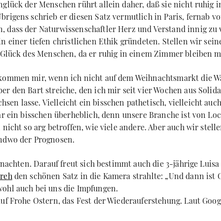
nglück der Menschen rührt allein daher, daß sie nicht ruhig
brigens schrieb er diesen Satz vermutlich in Paris, fernab v
 dass der Naturwissenschaftler Herz und Verstand innig zu
n einer tiefen christlichen Ethik gründeten. Stellen wir sein
n Glück des Menschen, da er ruhig in einem Zimmer bleiben m
 kommen mir, wenn ich nicht auf dem Weihnachtsmarkt die W
er den Bart streiche, den ich mir seit vier Wochen aus Solid
n lasse. Vielleicht ein bisschen pathetisch, vielleicht auch
gar ein bisschen überheblich, denn unsere Branche ist von L
 nicht so arg betroffen, wie viele andere. Aber auch wir stel
endwo der Prognosen.
ihnachten. Darauf freut sich bestimmt auch die 3-jährige Luisa
reh
den schönen Satz in die Kamera strahlte: „Und dann ist 
ohl auch bei uns die Impfungen.
auf Frohe Ostern, das Fest der Wiederauferstehung. Laut Goo