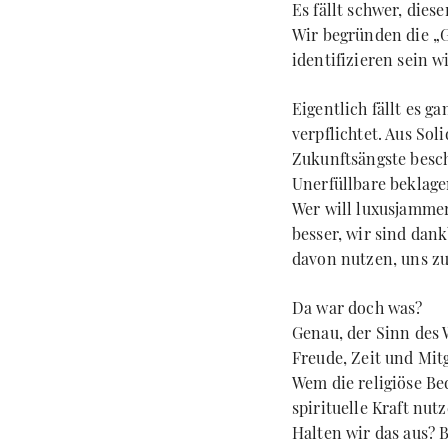
Es fällt schwer, die
Wir begründen die „G
identifizieren sein wi
Eigentlich fällt es g
verpflichtet. Aus Sol
Zukunftsängste besch
Unerfüllbare beklage
Wer will luxusjammer
besser, wir sind dan
davon nutzen, uns z
Da war doch was?
Genau, der Sinn des 
Freude, Zeit und Mi
Wem die religiöse B
spirituelle Kraft nut
Halten wir das aus? 