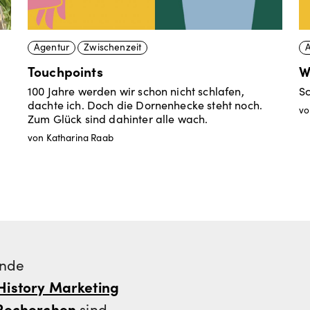
Agentur
Zwischenzeit
Touchpoints
W
100 Jahre werden wir schon nicht schlafen,
S
dachte ich. Doch die Dornenhecke steht noch.
vo
Zum Glück sind dahinter alle wach.
von Katharina Raab
ende
History Marketing
Recherchen
sind