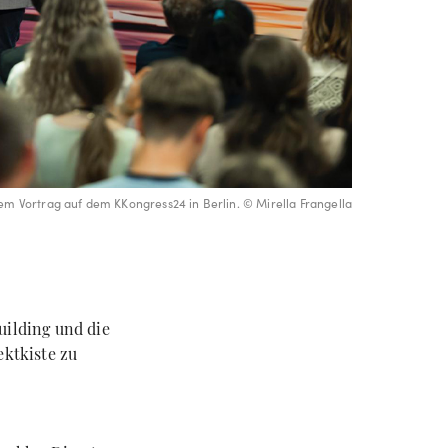
em Vortrag auf dem KKongress24 in Berlin. © Mirella Frangella
uilding und die
ektkiste zu