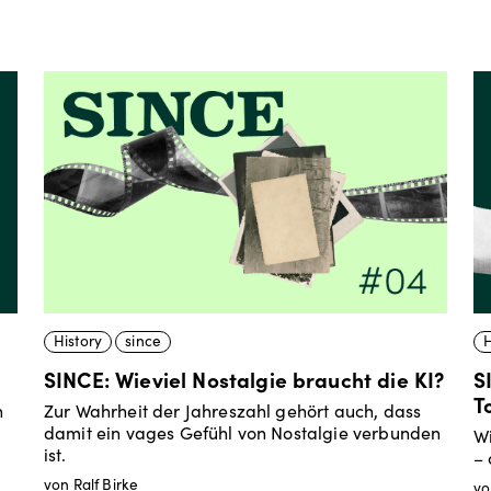
History
since
H
SINCE: Wieviel Nostalgie braucht die KI?
S
T
n
Zur Wahrheit der Jahreszahl gehört auch, dass
damit ein vages Gefühl von Nostalgie verbunden
Wi
ist.
– 
von Ralf Birke
vo