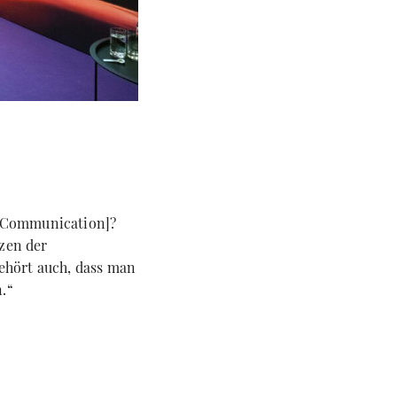
e Communication]?
zen der
gehört auch, dass man
.“