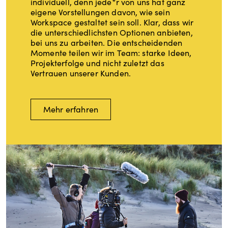
individuell, denn jede*r von uns hat ganz
eigene Vorstellungen davon, wie sein
Workspace gestaltet sein soll. Klar, dass wir
die unterschiedlichsten Optionen anbieten,
bei uns zu arbeiten. Die entscheidenden
Momente teilen wir im Team: starke Ideen,
Projekterfolge und nicht zuletzt das
Vertrauen unserer Kunden.
Mehr erfahren