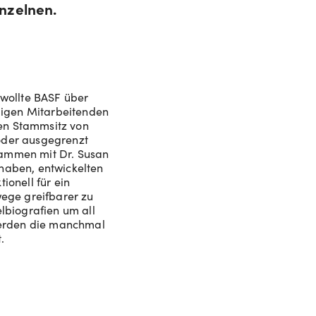
nzelnen.
 wollte BASF über
igen Mitarbeitenden
en Stammsitz von
oder ausgegrenzt
sammen mit Dr. Susan
haben, entwickelten
ionell für ein
wege greifbarer zu
biografien um all
werden die manchmal
.