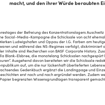
macht, und den ihrer Würde beraubten Ei
ahrestages der Befreiung des Konzentrationslagers Auschwitz
ne Social-Media-Kampagne die Schicksale von acht ehemal
n Werken Ludwigshafen und Oppau der I.G. Farben am heutig
 waren und während des NS-Regimes verfolgt, diskriminiert 
er Inhalte sind Recherchen von BASF Corporate History. Zu
lla Blank-Elsbree, die monatelang Schicksalen nachgespürt 
puren“. Ausgehend davon bereiteten wir die Schicksale redakt
tenpublikum auf, um die nur lückenhaft überlieferten Lebens
wachsendes Gedenkbuch ergänzt die Landingpage und Einzel
eschichten erst nach und nach ergründet werden. Zudem 
t Papier begrenzten Wissensgrundlagen transparent gemacht